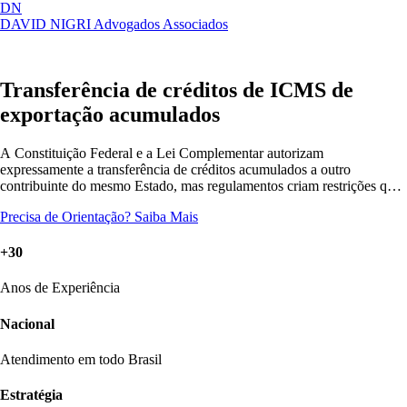
DN
DAVID NIGRI
Advogados Associados
Artigos, sentenças, áreas de atuação,
Abrir
imprensa...
menu
Transferência de créditos de ICMS de
exportação acumulados
A Constituição Federal e a Lei Complementar autorizam
expressamente a transferência de créditos acumulados a outro
contribuinte do mesmo Estado, mas regulamentos criam restrições que
podem ser afastadas...
Precisa de Orientação?
Saiba Mais
+30
Anos de Experiência
Nacional
Atendimento em todo Brasil
Estratégia