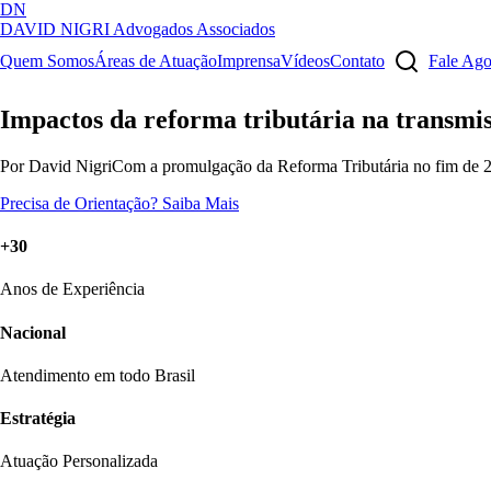
DN
DAVID NIGRI
Advogados Associados
Artigos, sentenças, áreas de atuação, imprensa...
Quem Somos
Áreas de Atuação
Imprensa
Vídeos
Contato
Fale Ag
Impactos da reforma tributária na transmis
Por David NigriCom a promulgação da Reforma Tributária no fim de 202
Precisa de Orientação?
Saiba Mais
+30
Anos de Experiência
Nacional
Atendimento em todo Brasil
Estratégia
Atuação Personalizada