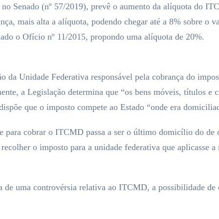
 no Senado (nº 57/2019), prevê o aumento da alíquota do ITCM
ança, mais alta a alíquota, podendo chegar até a 8% sobre o
nado o Ofício nº 11/2015, propondo uma alíquota de 20%.
ão da Unidade Federativa responsável pela cobrança do impost
lmente, a Legislação determina que “os bens móveis, títulos e
 dispõe que o imposto compete ao Estado “onde era domiciliad
 para cobrar o ITCMD passa a ser o último domicílio do de cu
 recolher o imposto para a unidade federativa que aplicasse a
ta de uma controvérsia relativa ao ITCMD, a possibilidade de 