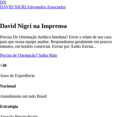
DN
DAVID NIGRI
Advogados Associados
Artigos, sentenças, áreas de atuação,
Abrir
imprensa...
menu
David Nigri na Imprensa
Precisa De Orientação Jurídica Imediata? Envie o relato de seu caso
para que nossa equipe analise. Respondemos geralmente em poucos
minutos, em horário comercial. Enviar por Áudio Enviar...
Precisa de Orientação?
Saiba Mais
+30
Anos de Experiência
Nacional
Atendimento em todo Brasil
Estratégia
Atuação Personalizada