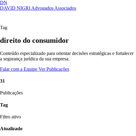
DN
DAVID NIGRI
Advogados Associados
Artigos, sentenças, áreas de atuação,
Abrir
imprensa...
menu
Tag
direito do consumidor
Conteúdo especializado para orientar decisões estratégicas e fortalecer
a segurança jurídica da sua empresa.
Falar com a Equipe
Ver Publicações
31
Publicações
Tag
Filtro ativo
Atualizado