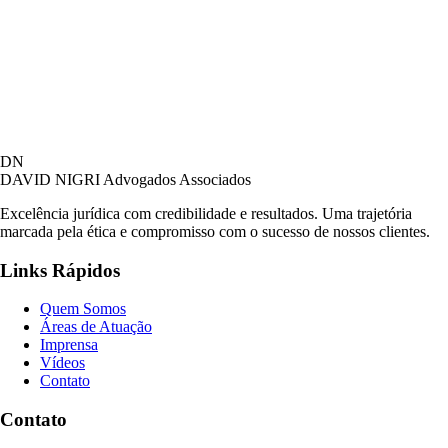
David Nigri Advogados Associados
DN
AC
Online agora
DAVID NIGRI
Advogados Associados
Excelência jurídica com credibilidade e resultados. Uma trajetória
marcada pela ética e compromisso com o sucesso de nossos clientes.
Olá! Seja bem-vindo ao nosso atendimento.
Links Rápidos
Para que possamos ajudá-lo, por favor, informe
como deseja falar com nossa equipe.
Quem Somos
Áreas de Atuação
07:22
Imprensa
Vídeos
Contato
Prefiro ser respondido por:
WhatsApp
Contato
E-mail