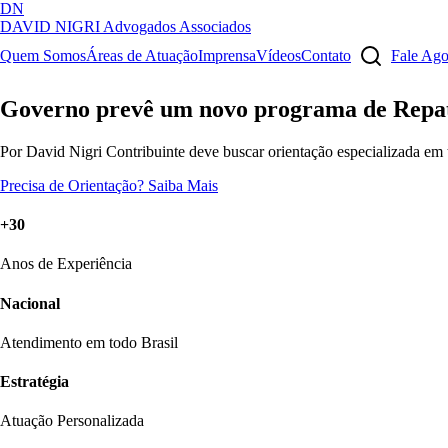
DN
DAVID NIGRI
Advogados Associados
Artigos, sentenças, áreas de atuação, imprensa...
Quem Somos
Áreas de Atuação
Imprensa
Vídeos
Contato
Fale Ag
Governo prevê um novo programa de Repa
Por David Nigri Contribuinte deve buscar orientação especializada em 
Precisa de Orientação?
Saiba Mais
+30
Anos de Experiência
Nacional
Atendimento em todo Brasil
Estratégia
Atuação Personalizada