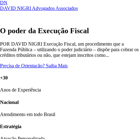
DN
DAVID NIGRI
Advogados Associados
Artigos, sentenças, áreas de atuação,
Abrir
imprensa...
menu
O poder da Execução Fiscal
POR DAVID NIGRI Execução Fiscal, um procedimento que a
Fazenda Pública – utilizando o poder judiciário – dispõe para cobrar os
créditos tributários ou não, que estejam inscritos como...
Precisa de Orientação?
Saiba Mais
+30
Anos de Experiência
Nacional
Atendimento em todo Brasil
Estratégia
Atuação Personalizada