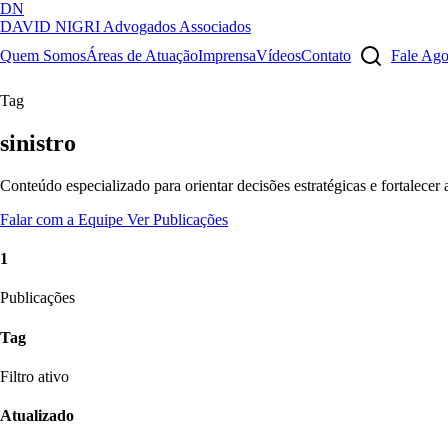
DN
DAVID NIGRI
Advogados Associados
Artigos, sentenças, áreas de atuação, imprensa...
Quem Somos
Áreas de Atuação
Imprensa
Vídeos
Contato
Fale Ag
Tag
sinistro
Conteúdo especializado para orientar decisões estratégicas e fortalecer
Falar com a Equipe
Ver Publicações
1
Publicações
Tag
Filtro ativo
Atualizado