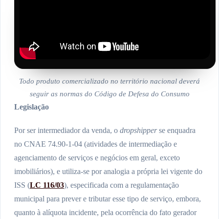
Todo produto comercializado no território nacional deverá
seguir as normas do Código de Defesa do Consumo
Legislação
Por ser intermediador da venda, o
dropshipper
se enquadra
no CNAE 74.90-1-04 (atividades de intermediação e
agenciamento de serviços e negócios em geral, exceto
imobiliários), e utiliza-se por analogia a própria lei vigente do
ISS (
LC 116/03
), especificada com a regulamentação
municipal para prever e tributar esse tipo de serviço, embora,
quanto à alíquota incidente, pela ocorrência do fato gerador