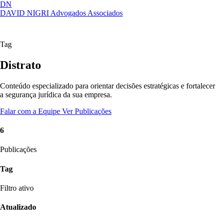
DN
DAVID NIGRI
Advogados Associados
Artigos, sentenças, áreas de atuação,
Abrir
imprensa...
menu
Tag
Distrato
Conteúdo especializado para orientar decisões estratégicas e fortalecer
a segurança jurídica da sua empresa.
Falar com a Equipe
Ver Publicações
6
Publicações
Tag
Filtro ativo
Atualizado