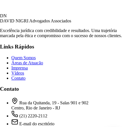
David Nigri Advogados Associados
DN
AC
Online agora
DAVID NIGRI
Advogados Associados
Excelência jurídica com credibilidade e resultados. Uma trajetória
marcada pela ética e compromisso com o sucesso de nossos clientes.
Olá! Seja bem-vindo ao nosso atendimento.
Links Rápidos
Para que possamos ajudá-lo, por favor, informe
como deseja falar com nossa equipe.
Quem Somos
Áreas de Atuação
04:58
Imprensa
Vídeos
Contato
Prefiro ser respondido por:
WhatsApp
Contato
E-mail
04:58
Rua da Quitanda, 19 - Salas 901 e 902
Centro, Rio de Janeiro - RJ
(21) 2220-2112
E-mail do escritório