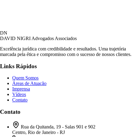
David Nigri Advogados Associados
DN
AC
Online agora
DAVID NIGRI
Advogados Associados
Excelência jurídica com credibilidade e resultados. Uma trajetória
marcada pela ética e compromisso com o sucesso de nossos clientes.
Olá! Seja bem-vindo ao nosso atendimento.
Links Rápidos
Para que possamos ajudá-lo, por favor, informe
como deseja falar com nossa equipe.
Quem Somos
Áreas de Atuação
11:04
Imprensa
Vídeos
Contato
Prefiro ser respondido por:
WhatsApp
Contato
E-mail
11:04
Rua da Quitanda, 19 - Salas 901 e 902
Centro, Rio de Janeiro - RJ