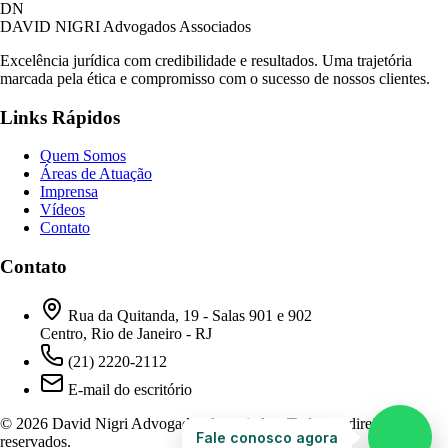
David Nigri Advogados Associados
DN
AC
Online agora
DAVID NIGRI
Advogados Associados
Excelência jurídica com credibilidade e resultados. Uma trajetória
marcada pela ética e compromisso com o sucesso de nossos clientes.
Olá! Seja bem-vindo ao nosso atendimento.
Links Rápidos
Para que possamos ajudá-lo, por favor, informe
como deseja falar com nossa equipe.
Quem Somos
Áreas de Atuação
17:51
Imprensa
Vídeos
Contato
Prefiro ser respondido por:
WhatsApp
Contato
E-mail
17:51
Rua da Quitanda, 19 - Salas 901 e 902
Centro, Rio de Janeiro - RJ
(21) 2220-2112
E-mail do escritório
© 2026 David Nigri Advogados Associados. Todos os direitos
Fale conosco agora
reservados.