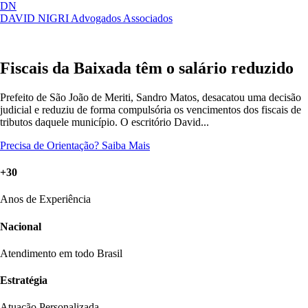
DN
DAVID NIGRI
Advogados Associados
Artigos, sentenças, áreas de atuação,
Abrir
imprensa...
menu
Fiscais da Baixada têm o salário reduzido
Prefeito de São João de Meriti, Sandro Matos, desacatou uma decisão
judicial e reduziu de forma compulsória os vencimentos dos fiscais de
tributos daquele município. O escritório David...
Precisa de Orientação?
Saiba Mais
+30
Anos de Experiência
Nacional
Atendimento em todo Brasil
Estratégia
Atuação Personalizada