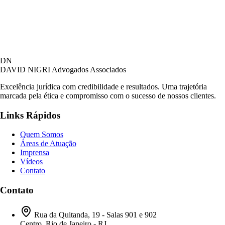
David Nigri Advogados Associados
DN
AC
Online agora
DAVID NIGRI
Advogados Associados
Excelência jurídica com credibilidade e resultados. Uma trajetória
marcada pela ética e compromisso com o sucesso de nossos clientes.
Olá! Seja bem-vindo ao nosso atendimento.
Links Rápidos
Para que possamos ajudá-lo, por favor, informe
como deseja falar com nossa equipe.
Quem Somos
Áreas de Atuação
04:26
Imprensa
Vídeos
Contato
Prefiro ser respondido por:
WhatsApp
Contato
E-mail
04:26
Rua da Quitanda, 19 - Salas 901 e 902
Centro, Rio de Janeiro - RJ