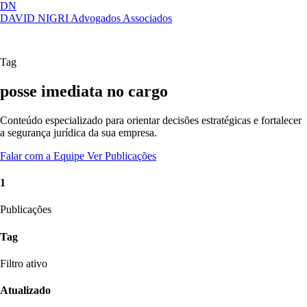
DN
DAVID NIGRI
Advogados Associados
Artigos, sentenças, áreas de atuação,
Abrir
imprensa...
menu
Tag
posse imediata no cargo
Conteúdo especializado para orientar decisões estratégicas e fortalecer
a segurança jurídica da sua empresa.
Falar com a Equipe
Ver Publicações
1
Publicações
Tag
Filtro ativo
Atualizado