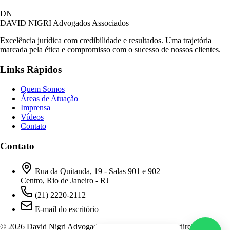
David Nigri Advogados Associados
DN
AC
Online agora
DAVID NIGRI
Advogados Associados
Excelência jurídica com credibilidade e resultados. Uma trajetória
marcada pela ética e compromisso com o sucesso de nossos clientes.
Olá! Seja bem-vindo ao nosso atendimento.
Links Rápidos
Para que possamos ajudá-lo, por favor, informe
como deseja falar com nossa equipe.
Quem Somos
Áreas de Atuação
08:51
Imprensa
Vídeos
Contato
Prefiro ser respondido por:
WhatsApp
Contato
E-mail
08:51
Rua da Quitanda, 19 - Salas 901 e 902
Centro, Rio de Janeiro - RJ
(21) 2220-2112
E-mail do escritório
© 2026 David Nigri Advogados Associados. Todos os direitos