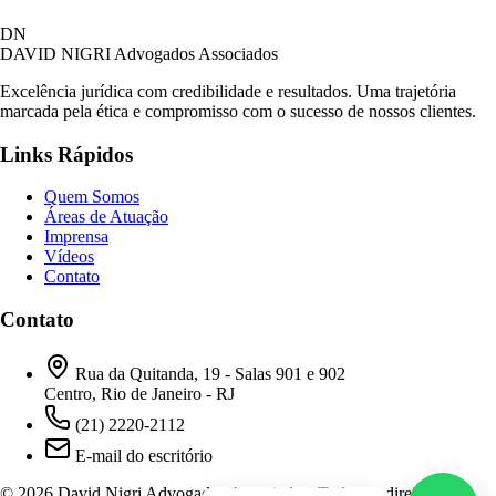
David Nigri Advogados Associados
DN
AC
Online agora
DAVID NIGRI
Advogados Associados
Excelência jurídica com credibilidade e resultados. Uma trajetória
marcada pela ética e compromisso com o sucesso de nossos clientes.
Olá! Seja bem-vindo ao nosso atendimento.
Links Rápidos
Para que possamos ajudá-lo, por favor, informe
como deseja falar com nossa equipe.
Quem Somos
Áreas de Atuação
15:47
Imprensa
Vídeos
Contato
Prefiro ser respondido por:
WhatsApp
Contato
E-mail
15:47
Rua da Quitanda, 19 - Salas 901 e 902
Centro, Rio de Janeiro - RJ
(21) 2220-2112
E-mail do escritório
© 2026 David Nigri Advogados Associados. Todos os direitos