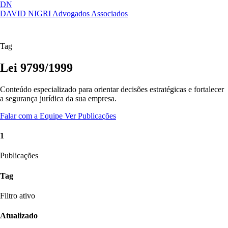
DN
DAVID NIGRI
Advogados Associados
Artigos, sentenças, áreas de atuação,
Abrir
imprensa...
menu
Tag
Lei 9799/1999
Conteúdo especializado para orientar decisões estratégicas e fortalecer
a segurança jurídica da sua empresa.
Falar com a Equipe
Ver Publicações
1
Publicações
Tag
Filtro ativo
Atualizado