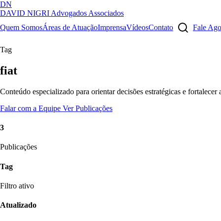
DN
DAVID NIGRI
Advogados Associados
Artigos, sentenças, áreas de atuação, imprensa...
Quem Somos
Áreas de Atuação
Imprensa
Vídeos
Contato
Fale Ag
Tag
fiat
Conteúdo especializado para orientar decisões estratégicas e fortalecer
Falar com a Equipe
Ver Publicações
3
Publicações
Tag
Filtro ativo
Atualizado