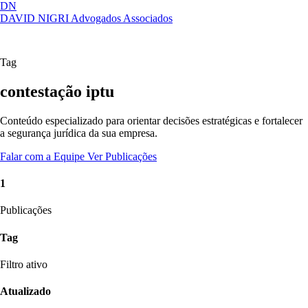
DN
DAVID NIGRI
Advogados Associados
Artigos, sentenças, áreas de atuação,
Abrir
imprensa...
menu
Tag
contestação iptu
Conteúdo especializado para orientar decisões estratégicas e fortalecer
a segurança jurídica da sua empresa.
Falar com a Equipe
Ver Publicações
1
Publicações
Tag
Filtro ativo
Atualizado