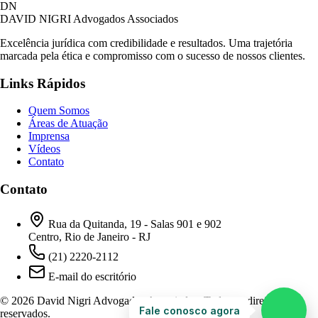
David Nigri Advogados Associados
DN
AC
Online agora
DAVID NIGRI
Advogados Associados
Excelência jurídica com credibilidade e resultados. Uma trajetória
marcada pela ética e compromisso com o sucesso de nossos clientes.
Olá! Seja bem-vindo ao nosso atendimento.
Links Rápidos
Para que possamos ajudá-lo, por favor, informe
como deseja falar com nossa equipe.
Quem Somos
Áreas de Atuação
12:01
Imprensa
Vídeos
Contato
Prefiro ser respondido por:
WhatsApp
Contato
E-mail
12:01
Rua da Quitanda, 19 - Salas 901 e 902
Centro, Rio de Janeiro - RJ
(21) 2220-2112
E-mail do escritório
© 2026 David Nigri Advogados Associados. Todos os direitos
Fale conosco agora
reservados.