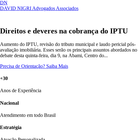
DN
DAVID NIGRI
Advogados Associados
Artigos, sentenças, áreas de atuação,
Abrir
imprensa...
menu
Direitos e deveres na cobrança do IPTU
Aumento do IPTU, revisão do tributo municipal e laudo pericial pós-
avaliação imobiliária. Esses serão os principais assuntos abordados no
debate desta quinta-feira, dia 9, na Abami, Centro do...
Precisa de Orientação?
Saiba Mais
+30
Anos de Experiência
Nacional
Atendimento em todo Brasil
Estratégia
Atuação Personalizada