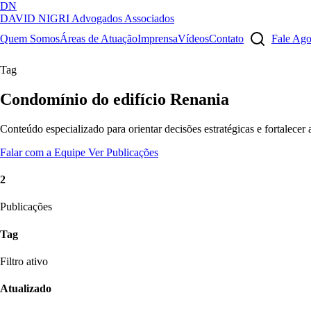
DN
DAVID NIGRI
Advogados Associados
Artigos, sentenças, áreas de atuação, imprensa...
Quem Somos
Áreas de Atuação
Imprensa
Vídeos
Contato
Fale Ag
Tag
Condomínio do edifício Renania
Conteúdo especializado para orientar decisões estratégicas e fortalecer
Falar com a Equipe
Ver Publicações
2
Publicações
Tag
Filtro ativo
Atualizado