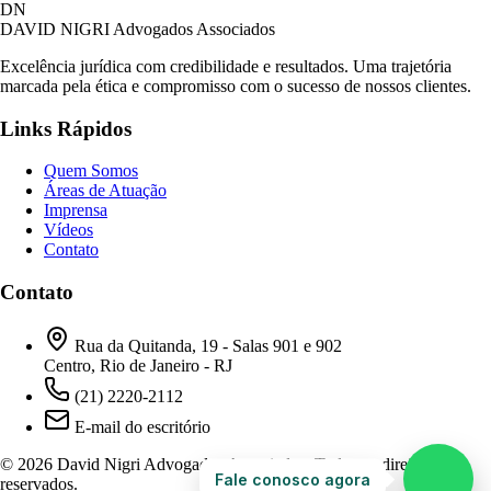
David Nigri Advogados Associados
DN
AC
Online agora
DAVID NIGRI
Advogados Associados
Excelência jurídica com credibilidade e resultados. Uma trajetória
marcada pela ética e compromisso com o sucesso de nossos clientes.
Olá! Seja bem-vindo ao nosso atendimento.
Links Rápidos
Para que possamos ajudá-lo, por favor, informe
como deseja falar com nossa equipe.
Quem Somos
Áreas de Atuação
01:01
Imprensa
Vídeos
Contato
Prefiro ser respondido por:
WhatsApp
Contato
E-mail
01:01
Rua da Quitanda, 19 - Salas 901 e 902
Centro, Rio de Janeiro - RJ
(21) 2220-2112
E-mail do escritório
© 2026 David Nigri Advogados Associados. Todos os direitos
Fale conosco agora
reservados.