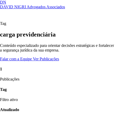
DN
DAVID NIGRI
Advogados Associados
Artigos, sentenças, áreas de atuação,
Abrir
imprensa...
menu
Tag
carga previdenciária
Conteúdo especializado para orientar decisões estratégicas e fortalecer
a segurança jurídica da sua empresa.
Falar com a Equipe
Ver Publicações
1
Publicações
Tag
Filtro ativo
Atualizado