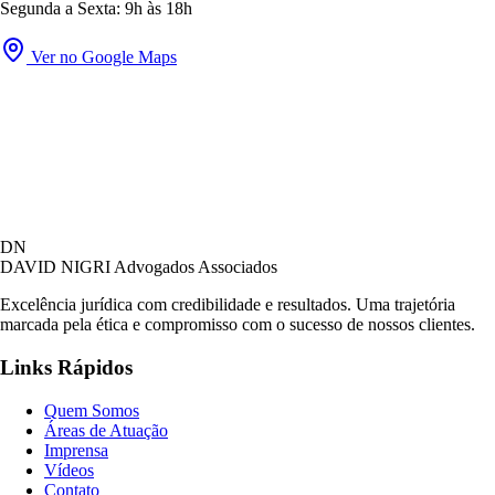
Segunda a Sexta: 9h às 18h
Ver no Google Maps
David Nigri Advogados Associados
DN
AC
Online agora
DAVID NIGRI
Advogados Associados
Excelência jurídica com credibilidade e resultados. Uma trajetória
marcada pela ética e compromisso com o sucesso de nossos clientes.
Olá! Seja bem-vindo ao nosso atendimento.
Links Rápidos
Para que possamos ajudá-lo, por favor, informe
como deseja falar com nossa equipe.
Quem Somos
Áreas de Atuação
18:25
Imprensa
Vídeos
Contato
Prefiro ser respondido por: