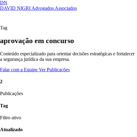
DN
DAVID NIGRI
Advogados Associados
Artigos, sentenças, áreas de atuação,
Abrir
imprensa...
menu
Tag
aprovação em concurso
Conteúdo especializado para orientar decisões estratégicas e fortalecer
a segurança jurídica da sua empresa.
Falar com a Equipe
Ver Publicações
2
Publicações
Tag
Filtro ativo
Atualizado