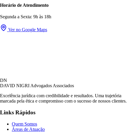
Horário de Atendimento
Segunda a Sexta: 9h às 18h
Ver no Google Maps
David Nigri Advogados Associados
DN
AC
Online agora
DAVID NIGRI
Advogados Associados
Excelência jurídica com credibilidade e resultados. Uma trajetória
marcada pela ética e compromisso com o sucesso de nossos clientes.
Olá! Seja bem-vindo ao nosso atendimento.
Links Rápidos
Para que possamos ajudá-lo, por favor, informe
como deseja falar com nossa equipe.
Quem Somos
Áreas de Atuação
12:21