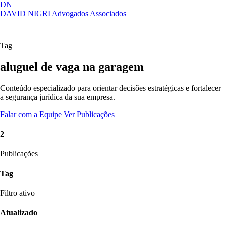
DN
DAVID NIGRI
Advogados Associados
Artigos, sentenças, áreas de atuação,
Abrir
imprensa...
menu
Tag
aluguel de vaga na garagem
Conteúdo especializado para orientar decisões estratégicas e fortalecer
a segurança jurídica da sua empresa.
Falar com a Equipe
Ver Publicações
2
Publicações
Tag
Filtro ativo
Atualizado