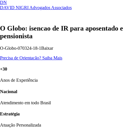
DN
DAVID NIGRI
Advogados Associados
Artigos, sentenças, áreas de atuação,
Abrir
imprensa...
menu
O Globo: isencao de IR para aposentado e
pensionista
O-Globo-070324-18-1Baixar
Precisa de Orientação?
Saiba Mais
+30
Anos de Experiência
Nacional
Atendimento em todo Brasil
Estratégia
Atuação Personalizada