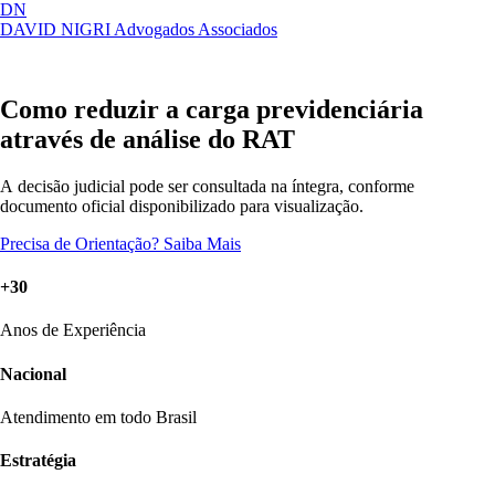
DN
DAVID NIGRI
Advogados Associados
Artigos, sentenças, áreas de atuação,
Abrir
imprensa...
menu
Como reduzir a carga previdenciária
através de análise do RAT
A decisão judicial pode ser consultada na íntegra, conforme
documento oficial disponibilizado para visualização.
Precisa de Orientação?
Saiba Mais
+30
Anos de Experiência
Nacional
Atendimento em todo Brasil
Estratégia