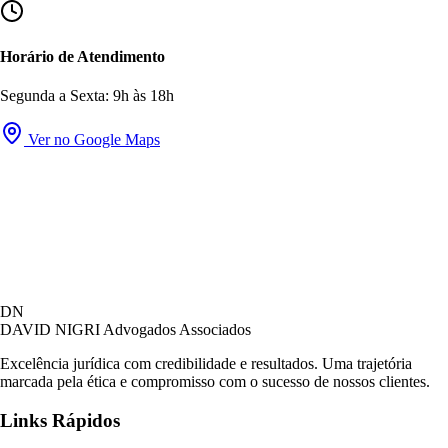
Horário de Atendimento
Segunda a Sexta: 9h às 18h
Ver no Google Maps
David Nigri Advogados Associados
DN
AC
Online agora
DAVID NIGRI
Advogados Associados
Excelência jurídica com credibilidade e resultados. Uma trajetória
marcada pela ética e compromisso com o sucesso de nossos clientes.
Olá! Seja bem-vindo ao nosso atendimento.
Links Rápidos
Para que possamos ajudá-lo, por favor, informe