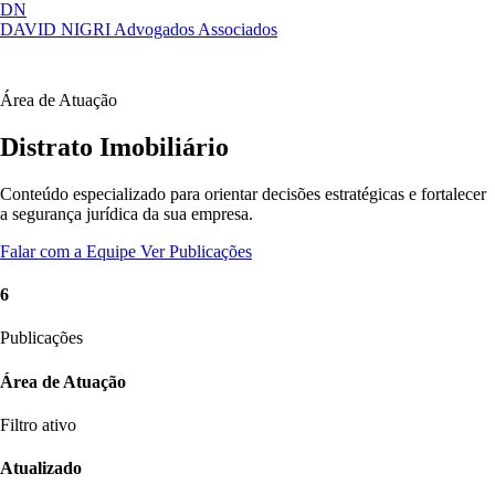
DN
DAVID NIGRI
Advogados Associados
Artigos, sentenças, áreas de atuação,
Abrir
imprensa...
menu
Área de Atuação
Distrato Imobiliário
Conteúdo especializado para orientar decisões estratégicas e fortalecer
a segurança jurídica da sua empresa.
Falar com a Equipe
Ver Publicações
6
Publicações
Área de Atuação
Filtro ativo
Atualizado