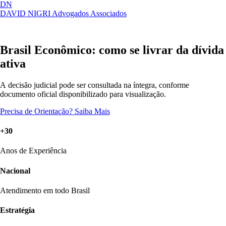
DN
DAVID NIGRI
Advogados Associados
Artigos, sentenças, áreas de atuação,
Abrir
imprensa...
menu
Brasil Econômico: como se livrar da dívida
ativa
A decisão judicial pode ser consultada na íntegra, conforme
documento oficial disponibilizado para visualização.
Precisa de Orientação?
Saiba Mais
+30
Anos de Experiência
Nacional
Atendimento em todo Brasil
Estratégia