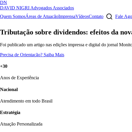
DN
DAVID NIGRI
Advogados Associados
Artigos, sentenças, áreas de atuação, imprensa...
Quem Somos
Áreas de Atuação
Imprensa
Vídeos
Contato
Fale Ag
Tributação sobre dividendos: efeitos da nova
Foi publicado um artigo nas edições impressa e digital do jornal Monito
Precisa de Orientação?
Saiba Mais
+30
Anos de Experiência
Nacional
Atendimento em todo Brasil
Estratégia
Atuação Personalizada