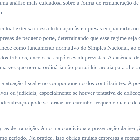
 uma análise mais cuidadosa sobre a forma de remuneração de
o.
entual extensão dessa tributação às empresas enquadradas no
presas de pequeno porte, determinando que esse regime seja 
nece como fundamento normativo do Simples Nacional, ao est
os tributos, exceto nas hipóteses ali previstas. A ausência d
ma vez que norma ordinária não possui hierarquia para altera
 na atuação fiscal e no comportamento dos contribuintes. A pos
ivos ou judiciais, especialmente se houver tentativa de aplica
 judicialização pode se tornar um caminho frequente diante de
regras de transição. A norma condiciona a preservação da isen
mo período. Na prática, isso obriga muitas empresas a reorgan