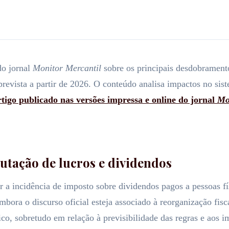
do jornal
Monitor Mercantil
sobre os principais desdobramento
revista a partir de 2026. O conteúdo analisa impactos no siste
artigo publicado nas versões impressa e online do jornal
Mo
butação de lucros e dividendos
r a incidência de imposto sobre dividendos pagos a pessoas f
ora o discurso oficial esteja associado à reorganização fisca
o, sobretudo em relação à previsibilidade das regras e aos imp