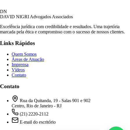
David Nigri Advogados Associados
DN
AC
Online agora
DAVID NIGRI
Advogados Associados
Excelência jurídica com credibilidade e resultados. Uma trajetória
marcada pela ética e compromisso com o sucesso de nossos clientes.
Olá! Seja bem-vindo ao nosso atendimento.
Links Rápidos
Para que possamos ajudá-lo, por favor, informe
como deseja falar com nossa equipe.
Quem Somos
Áreas de Atuação
05:48
Imprensa
Vídeos
Contato
Prefiro ser respondido por:
WhatsApp
Contato
E-mail
05:48
Rua da Quitanda, 19 - Salas 901 e 902
Centro, Rio de Janeiro - RJ
(21) 2220-2112
E-mail do escritório