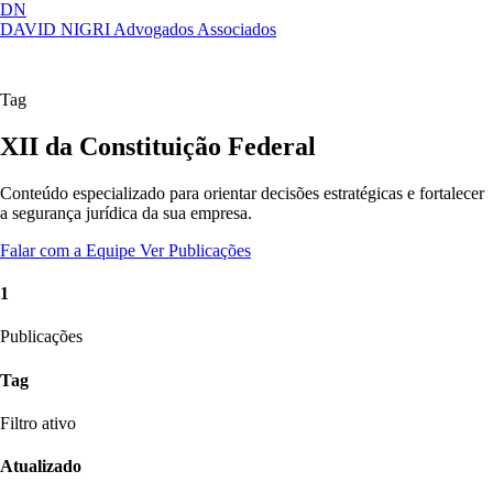
DN
DAVID NIGRI
Advogados Associados
Artigos, sentenças, áreas de atuação,
Abrir
imprensa...
menu
Tag
XII da Constituição Federal
Conteúdo especializado para orientar decisões estratégicas e fortalecer
a segurança jurídica da sua empresa.
Falar com a Equipe
Ver Publicações
1
Publicações
Tag
Filtro ativo
Atualizado