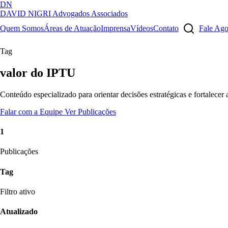
DN
DAVID NIGRI
Advogados Associados
Artigos, sentenças, áreas de atuação, imprensa...
Quem Somos
Áreas de Atuação
Imprensa
Vídeos
Contato
Fale Ag
Tag
valor do IPTU
Conteúdo especializado para orientar decisões estratégicas e fortalecer
Falar com a Equipe
Ver Publicações
1
Publicações
Tag
Filtro ativo
Atualizado