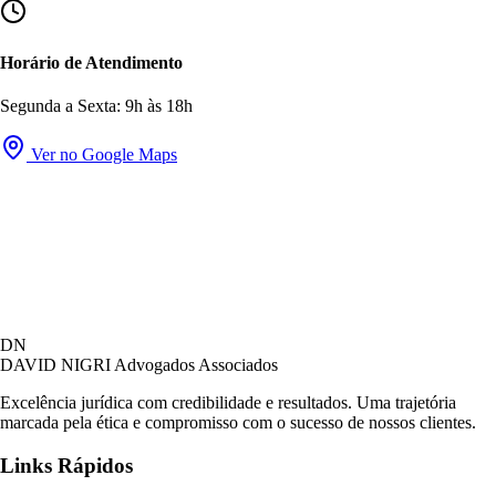
Horário de Atendimento
Segunda a Sexta: 9h às 18h
Ver no Google Maps
David Nigri Advogados Associados
DN
AC
Online agora
DAVID NIGRI
Advogados Associados
Excelência jurídica com credibilidade e resultados. Uma trajetória
marcada pela ética e compromisso com o sucesso de nossos clientes.
Olá! Seja bem-vindo ao nosso atendimento.
Links Rápidos
Para que possamos ajudá-lo, por favor, informe