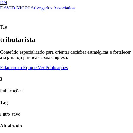
DN
DAVID NIGRI
Advogados Associados
Artigos, sentenças, áreas de atuação,
Abrir
imprensa...
menu
Tag
tributarista
Conteúdo especializado para orientar decisões estratégicas e fortalecer
a segurança jurídica da sua empresa.
Falar com a Equipe
Ver Publicações
3
Publicações
Tag
Filtro ativo
Atualizado