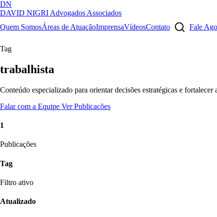
DN
DAVID NIGRI
Advogados Associados
Artigos, sentenças, áreas de atuação, imprensa...
Quem Somos
Áreas de Atuação
Imprensa
Vídeos
Contato
Fale Ag
Tag
trabalhista
Conteúdo especializado para orientar decisões estratégicas e fortalecer
Falar com a Equipe
Ver Publicações
1
Publicações
Tag
Filtro ativo
Atualizado