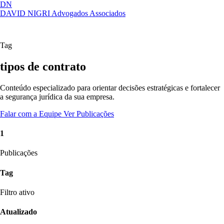
DN
DAVID NIGRI
Advogados Associados
Artigos, sentenças, áreas de atuação,
Abrir
imprensa...
menu
Tag
tipos de contrato
Conteúdo especializado para orientar decisões estratégicas e fortalecer
a segurança jurídica da sua empresa.
Falar com a Equipe
Ver Publicações
1
Publicações
Tag
Filtro ativo
Atualizado