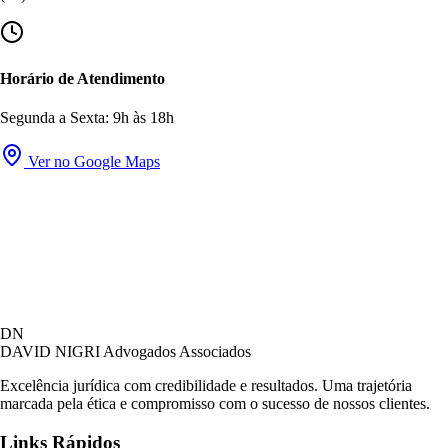
Horário de Atendimento
Segunda a Sexta: 9h às 18h
Ver no Google Maps
David Nigri Advogados Associados
DN
AC
Online agora
DAVID NIGRI
Advogados Associados
Excelência jurídica com credibilidade e resultados. Uma trajetória
marcada pela ética e compromisso com o sucesso de nossos clientes.
Olá! Seja bem-vindo ao nosso atendimento.
Links Rápidos