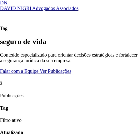
DN
DAVID NIGRI
Advogados Associados
Artigos, sentenças, áreas de atuação,
Abrir
imprensa...
menu
Tag
seguro de vida
Conteúdo especializado para orientar decisões estratégicas e fortalecer
a segurança jurídica da sua empresa.
Falar com a Equipe
Ver Publicações
3
Publicações
Tag
Filtro ativo
Atualizado