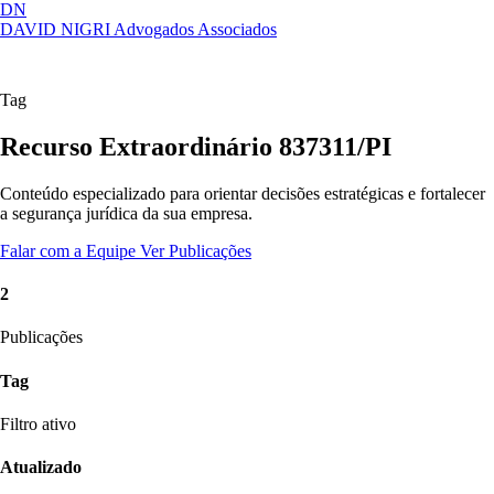
DN
DAVID NIGRI
Advogados Associados
Artigos, sentenças, áreas de atuação,
Abrir
imprensa...
menu
Tag
Recurso Extraordinário 837311/PI
Conteúdo especializado para orientar decisões estratégicas e fortalecer
a segurança jurídica da sua empresa.
Falar com a Equipe
Ver Publicações
2
Publicações
Tag
Filtro ativo
Atualizado