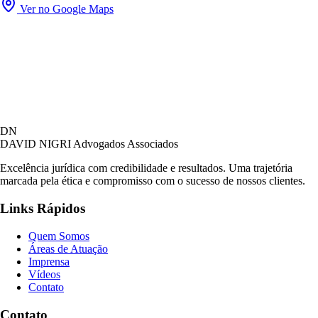
Ver no Google Maps
David Nigri Advogados Associados
DN
AC
Online agora
DAVID NIGRI
Advogados Associados
Excelência jurídica com credibilidade e resultados. Uma trajetória
marcada pela ética e compromisso com o sucesso de nossos clientes.
Olá! Seja bem-vindo ao nosso atendimento.
Links Rápidos
Para que possamos ajudá-lo, por favor, informe
como deseja falar com nossa equipe.
Quem Somos
Áreas de Atuação
01:31
Imprensa
Vídeos
Contato
Prefiro ser respondido por:
WhatsApp
Contato