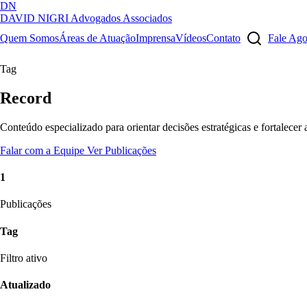
DN
DAVID NIGRI
Advogados Associados
Artigos, sentenças, áreas de atuação, imprensa...
Quem Somos
Áreas de Atuação
Imprensa
Vídeos
Contato
Fale Ag
Tag
Record
Conteúdo especializado para orientar decisões estratégicas e fortalecer
Falar com a Equipe
Ver Publicações
1
Publicações
Tag
Filtro ativo
Atualizado