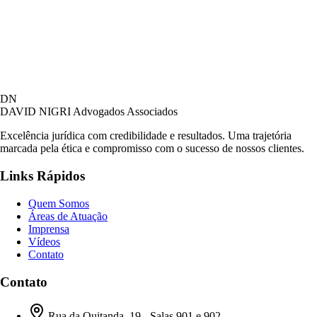
David Nigri Advogados Associados
DN
AC
Online agora
DAVID NIGRI
Advogados Associados
Excelência jurídica com credibilidade e resultados. Uma trajetória
marcada pela ética e compromisso com o sucesso de nossos clientes.
Olá! Seja bem-vindo ao nosso atendimento.
Links Rápidos
Para que possamos ajudá-lo, por favor, informe
como deseja falar com nossa equipe.
Quem Somos
Áreas de Atuação
20:49
Imprensa
Vídeos
Contato
Prefiro ser respondido por:
WhatsApp
Contato
E-mail
20:49
Rua da Quitanda, 19 - Salas 901 e 902