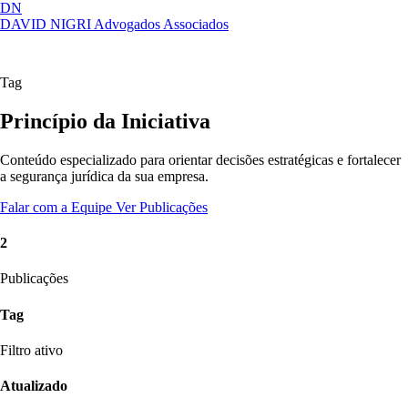
DN
DAVID NIGRI
Advogados Associados
Artigos, sentenças, áreas de atuação,
Abrir
imprensa...
menu
Tag
Princípio da Iniciativa
Conteúdo especializado para orientar decisões estratégicas e fortalecer
a segurança jurídica da sua empresa.
Falar com a Equipe
Ver Publicações
2
Publicações
Tag
Filtro ativo
Atualizado