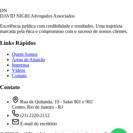
David Nigri Advogados Associados
DN
AC
Online agora
DAVID NIGRI
Advogados Associados
Excelência jurídica com credibilidade e resultados. Uma trajetória
marcada pela ética e compromisso com o sucesso de nossos clientes.
Olá! Seja bem-vindo ao nosso atendimento.
Links Rápidos
Para que possamos ajudá-lo, por favor, informe
como deseja falar com nossa equipe.
Quem Somos
Áreas de Atuação
18:28
Imprensa
Vídeos
Contato
Prefiro ser respondido por:
WhatsApp
Contato
E-mail
18:28
Rua da Quitanda, 19 - Salas 901 e 902
Centro, Rio de Janeiro - RJ
(21) 2220-2112
E-mail do escritório