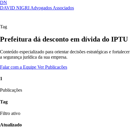
DN
DAVID NIGRI
Advogados Associados
Artigos, sentenças, áreas de atuação,
Abrir
imprensa...
menu
Tag
Prefeitura dá desconto em dívida do IPTU
Conteúdo especializado para orientar decisões estratégicas e fortalecer
a segurança jurídica da sua empresa.
Falar com a Equipe
Ver Publicações
1
Publicações
Tag
Filtro ativo
Atualizado