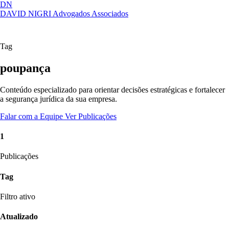
DN
DAVID NIGRI
Advogados Associados
Artigos, sentenças, áreas de atuação,
Abrir
imprensa...
menu
Tag
poupança
Conteúdo especializado para orientar decisões estratégicas e fortalecer
a segurança jurídica da sua empresa.
Falar com a Equipe
Ver Publicações
1
Publicações
Tag
Filtro ativo
Atualizado