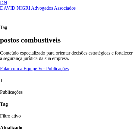
DN
DAVID NIGRI
Advogados Associados
Artigos, sentenças, áreas de atuação,
Abrir
imprensa...
menu
Tag
postos combustíveis
Conteúdo especializado para orientar decisões estratégicas e fortalecer
a segurança jurídica da sua empresa.
Falar com a Equipe
Ver Publicações
1
Publicações
Tag
Filtro ativo
Atualizado