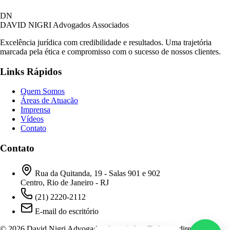
David Nigri Advogados Associados
DN
AC
Online agora
DAVID NIGRI
Advogados Associados
Excelência jurídica com credibilidade e resultados. Uma trajetória
marcada pela ética e compromisso com o sucesso de nossos clientes.
Olá! Seja bem-vindo ao nosso atendimento.
Links Rápidos
Para que possamos ajudá-lo, por favor, informe
como deseja falar com nossa equipe.
Quem Somos
Áreas de Atuação
09:30
Imprensa
Vídeos
Contato
Prefiro ser respondido por:
WhatsApp
Contato
E-mail
09:30
Rua da Quitanda, 19 - Salas 901 e 902
Centro, Rio de Janeiro - RJ
(21) 2220-2112
E-mail do escritório
© 2026 David Nigri Advogados Associados. Todos os direitos