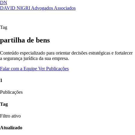
DN
DAVID NIGRI
Advogados Associados
Artigos, sentenças, áreas de atuação,
Abrir
imprensa...
menu
Tag
partilha de bens
Conteúdo especializado para orientar decisões estratégicas e fortalecer
a segurança jurídica da sua empresa.
Falar com a Equipe
Ver Publicações
1
Publicações
Tag
Filtro ativo
Atualizado