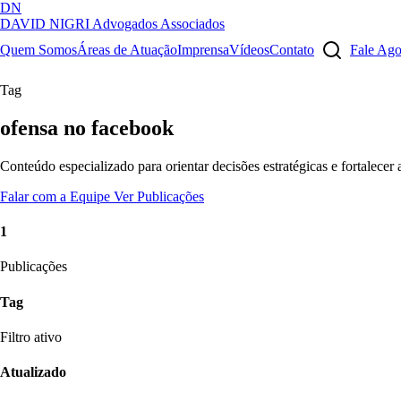
DN
DAVID NIGRI
Advogados Associados
Artigos, sentenças, áreas de atuação, imprensa...
Quem Somos
Áreas de Atuação
Imprensa
Vídeos
Contato
Fale Ag
Tag
ofensa no facebook
Conteúdo especializado para orientar decisões estratégicas e fortalecer
Falar com a Equipe
Ver Publicações
1
Publicações
Tag
Filtro ativo
Atualizado