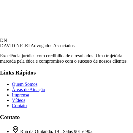
David Nigri Advogados Associados
DN
AC
Online agora
DAVID NIGRI
Advogados Associados
Excelência jurídica com credibilidade e resultados. Uma trajetória
marcada pela ética e compromisso com o sucesso de nossos clientes.
Olá! Seja bem-vindo ao nosso atendimento.
Links Rápidos
Para que possamos ajudá-lo, por favor, informe
como deseja falar com nossa equipe.
Quem Somos
Áreas de Atuação
18:10
Imprensa
Vídeos
Contato
Prefiro ser respondido por:
WhatsApp
Contato
E-mail
18:10
Rua da Quitanda, 19 - Salas 901 e 902