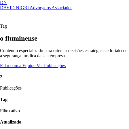
DN
DAVID NIGRI
Advogados Associados
Artigos, sentenças, áreas de atuação,
Abrir
imprensa...
menu
Tag
o fluminense
Conteúdo especializado para orientar decisões estratégicas e fortalecer
a segurança jurídica da sua empresa.
Falar com a Equipe
Ver Publicações
2
Publicações
Tag
Filtro ativo
Atualizado