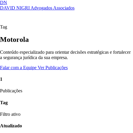
DN
DAVID NIGRI
Advogados Associados
Artigos, sentenças, áreas de atuação,
Abrir
imprensa...
menu
Tag
Motorola
Conteúdo especializado para orientar decisões estratégicas e fortalecer
a segurança jurídica da sua empresa.
Falar com a Equipe
Ver Publicações
1
Publicações
Tag
Filtro ativo
Atualizado