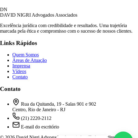
David Nigri Advogados Associados
DN
AC
Online agora
DAVID NIGRI
Advogados Associados
Excelência jurídica com credibilidade e resultados. Uma trajetória
marcada pela ética e compromisso com o sucesso de nossos clientes.
Olá! Seja bem-vindo ao nosso atendimento.
Links Rápidos
Para que possamos ajudá-lo, por favor, informe
como deseja falar com nossa equipe.
Quem Somos
Áreas de Atuação
22:24
Imprensa
Vídeos
Contato
Prefiro ser respondido por:
WhatsApp
Contato
E-mail
22:24
Rua da Quitanda, 19 - Salas 901 e 902
Centro, Rio de Janeiro - RJ
(21) 2220-2112
E-mail do escritório
© 2026 David Nigri Advogados Associados. Todos os direitos