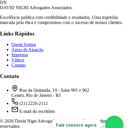
David Nigri Advogados Associados
DN
AC
Online agora
DAVID NIGRI
Advogados Associados
Excelência jurídica com credibilidade e resultados. Uma trajetória
marcada pela ética e compromisso com o sucesso de nossos clientes.
Olá! Seja bem-vindo ao nosso atendimento.
Links Rápidos
Para que possamos ajudá-lo, por favor, informe
como deseja falar com nossa equipe.
Quem Somos
Áreas de Atuação
06:28
Imprensa
Vídeos
Contato
Prefiro ser respondido por:
WhatsApp
Contato
E-mail
06:28
Rua da Quitanda, 19 - Salas 901 e 902
Centro, Rio de Janeiro - RJ
(21) 2220-2112
E-mail do escritório
© 2026 David Nigri Advogados Associados. Todos os direitos
Fale conosco agora
reservados.