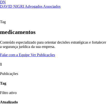
DN
DAVID NIGRI
Advogados Associados
Artigos, sentenças, áreas de atuação,
Abrir
imprensa...
menu
Tag
medicamentos
Conteúdo especializado para orientar decisões estratégicas e fortalecer
a segurança jurídica da sua empresa.
Falar com a Equipe
Ver Publicações
1
Publicações
Tag
Filtro ativo
Atualizado