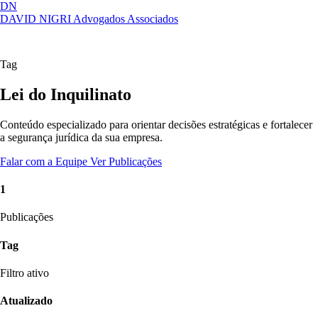
DN
DAVID NIGRI
Advogados Associados
Artigos, sentenças, áreas de atuação,
Abrir
imprensa...
menu
Tag
Lei do Inquilinato
Conteúdo especializado para orientar decisões estratégicas e fortalecer
a segurança jurídica da sua empresa.
Falar com a Equipe
Ver Publicações
1
Publicações
Tag
Filtro ativo
Atualizado