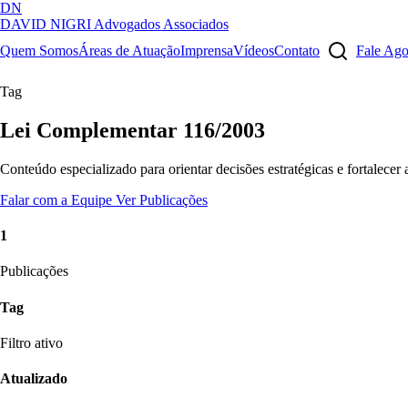
DN
DAVID NIGRI
Advogados Associados
Artigos, sentenças, áreas de atuação, imprensa...
Quem Somos
Áreas de Atuação
Imprensa
Vídeos
Contato
Fale Ag
Tag
Lei Complementar 116/2003
Conteúdo especializado para orientar decisões estratégicas e fortalecer
Falar com a Equipe
Ver Publicações
1
Publicações
Tag
Filtro ativo
Atualizado