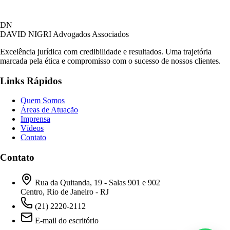
David Nigri Advogados Associados
DN
AC
Online agora
DAVID NIGRI
Advogados Associados
Excelência jurídica com credibilidade e resultados. Uma trajetória
marcada pela ética e compromisso com o sucesso de nossos clientes.
Olá! Seja bem-vindo ao nosso atendimento.
Links Rápidos
Para que possamos ajudá-lo, por favor, informe
como deseja falar com nossa equipe.
Quem Somos
Áreas de Atuação
06:31
Imprensa
Vídeos
Contato
Prefiro ser respondido por:
WhatsApp
Contato
E-mail
06:31
Rua da Quitanda, 19 - Salas 901 e 902
Centro, Rio de Janeiro - RJ
(21) 2220-2112
E-mail do escritório