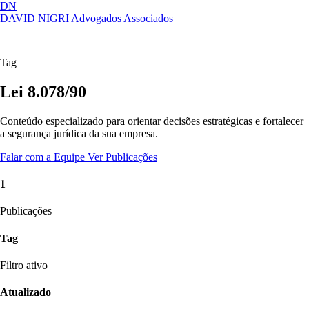
DN
DAVID NIGRI
Advogados Associados
Artigos, sentenças, áreas de atuação,
Abrir
imprensa...
menu
Tag
Lei 8.078/90
Conteúdo especializado para orientar decisões estratégicas e fortalecer
a segurança jurídica da sua empresa.
Falar com a Equipe
Ver Publicações
1
Publicações
Tag
Filtro ativo
Atualizado