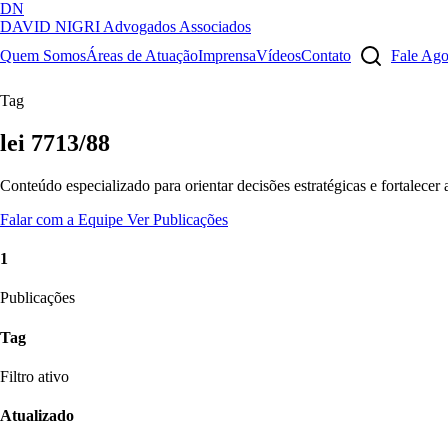
DN
DAVID NIGRI
Advogados Associados
Artigos, sentenças, áreas de atuação, imprensa...
Quem Somos
Áreas de Atuação
Imprensa
Vídeos
Contato
Fale Ag
Tag
lei 7713/88
Conteúdo especializado para orientar decisões estratégicas e fortalecer
Falar com a Equipe
Ver Publicações
1
Publicações
Tag
Filtro ativo
Atualizado