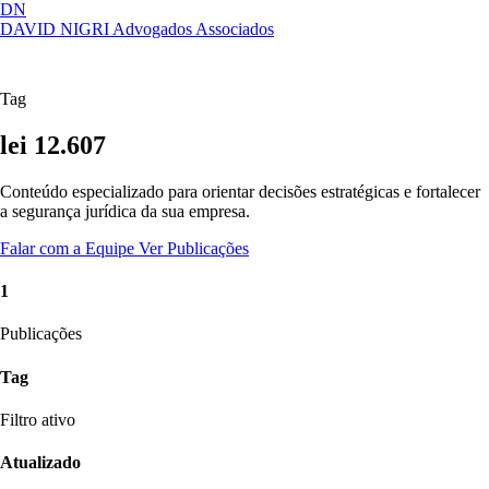
DN
DAVID NIGRI
Advogados Associados
Artigos, sentenças, áreas de atuação,
Abrir
imprensa...
menu
Tag
lei 12.607
Conteúdo especializado para orientar decisões estratégicas e fortalecer
a segurança jurídica da sua empresa.
Falar com a Equipe
Ver Publicações
1
Publicações
Tag
Filtro ativo
Atualizado