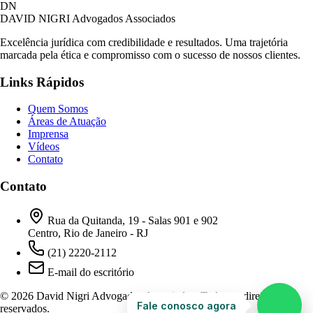
David Nigri Advogados Associados
DN
AC
Online agora
DAVID NIGRI
Advogados Associados
Excelência jurídica com credibilidade e resultados. Uma trajetória
marcada pela ética e compromisso com o sucesso de nossos clientes.
Olá! Seja bem-vindo ao nosso atendimento.
Links Rápidos
Para que possamos ajudá-lo, por favor, informe
como deseja falar com nossa equipe.
Quem Somos
Áreas de Atuação
14:37
Imprensa
Vídeos
Contato
Prefiro ser respondido por:
WhatsApp
Contato
E-mail
14:37
Rua da Quitanda, 19 - Salas 901 e 902
Centro, Rio de Janeiro - RJ
(21) 2220-2112
E-mail do escritório
© 2026 David Nigri Advogados Associados. Todos os direitos
Fale conosco agora
reservados.