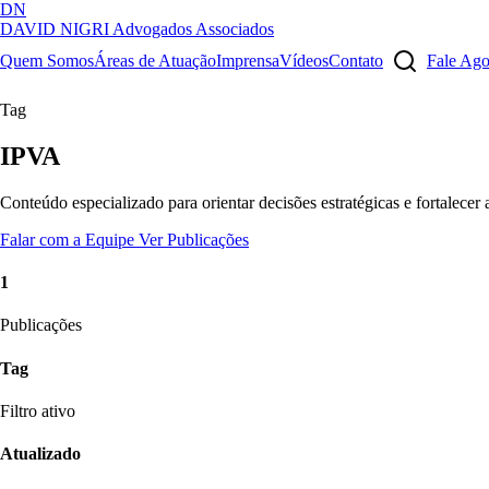
DN
DAVID NIGRI
Advogados Associados
Artigos, sentenças, áreas de atuação, imprensa...
Quem Somos
Áreas de Atuação
Imprensa
Vídeos
Contato
Fale Ag
Tag
IPVA
Conteúdo especializado para orientar decisões estratégicas e fortalecer
Falar com a Equipe
Ver Publicações
1
Publicações
Tag
Filtro ativo
Atualizado